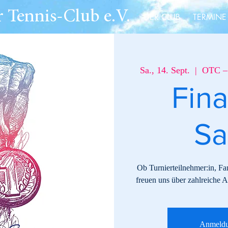
 Tennis-Club e.V.
DER CLUB
TERMINE
Sa., 14. Sept.
  |  
OTC – 
Fina
Sa
Ob Turnierteilnehmer:in, Fa
freuen uns über zahlreiche
Anmeldu