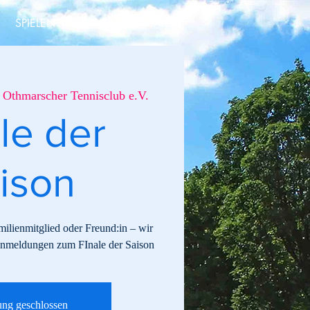
SPIELEN
EVENT
KONTAKT
Othmarscher Tennisclub e.V.
le der
ison
milienmitglied oder Freund:in – wir
 Anmeldungen zum FInale der Saison
ng geschlossen