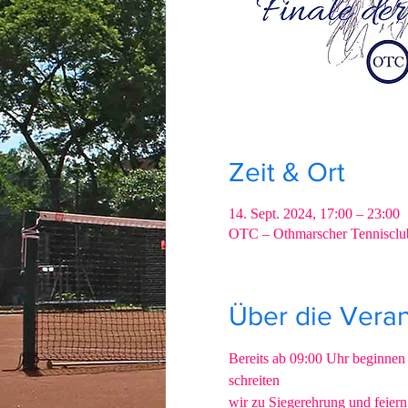
Zeit & Ort
14. Sept. 2024, 17:00 – 23:00
OTC – Othmarscher Tennisclu
Über die Veran
Bereits ab 09:00 Uhr beginnen
schreiten
wir zu Siegerehrung und feiern