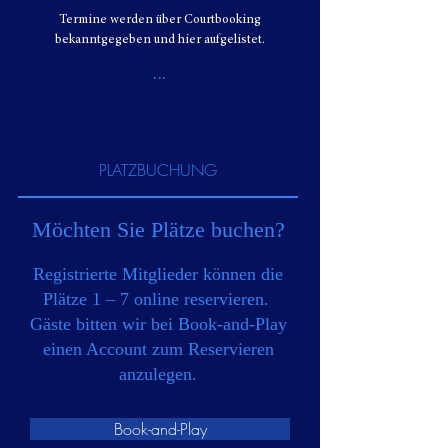
Termine werden über Courtbooking
bekanntgegeben und hier aufgelistet.
...
PLATZBUCHUNG
Möchten Sie Plätze buchen?
Registrierte Mitglieder können die
Plätze 1 – 7 online reservieren.
Gäste bitten wir bei Book-and-Play
einen Account zum Reservieren
anzulegen.
Book-and-Play