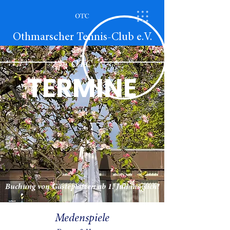
Othmarscher Tennis-Club e.V.
OTC
TERMINE
Buchung von Gästeplätzen ab 1. Juli möglich!
Medenspiele