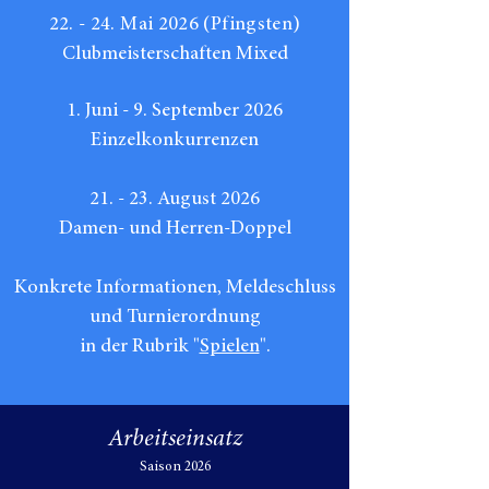
22. - 24. Mai 2026 (Pfingsten)
Clubmeisterschaften Mixed
1. Juni - 9. September 2026
Einzelkonkurrenzen
21. - 23. August 2026
Damen- und Herren-Doppel
Konkrete Informationen, Meldeschluss
und Turnierordnung
in der Rubrik "
Spielen
"
​.
Arbeitseinsatz
Saison 2026