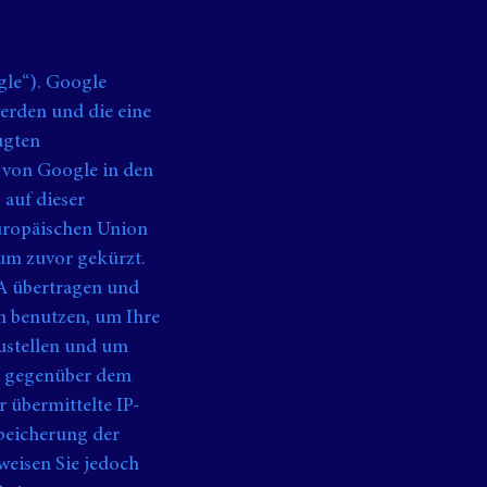
gle“). Google
werden und die eine
ugten
r von Google in den
 auf dieser
Europäischen Union
um zuvor gekürzt.
SA übertragen und
en benutzen, um Ihre
ustellen und um
n gegenüber dem
 übermittelte IP-
peicherung der
weisen Sie jedoch