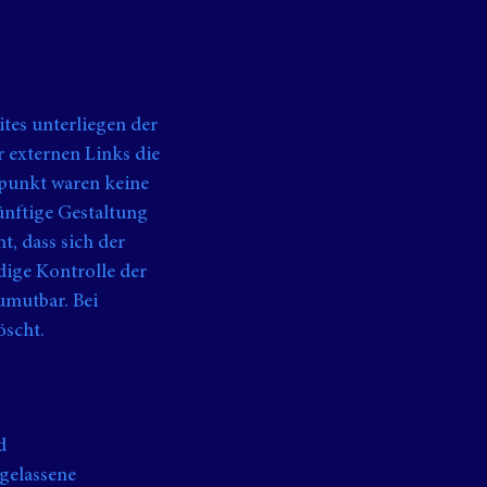
ites unterliegen der
r externen Links die
tpunkt waren keine
künftige Gestaltung
t, dass sich der
dige Kontrolle der
umutbar. Bei
öscht.
d
gelassene