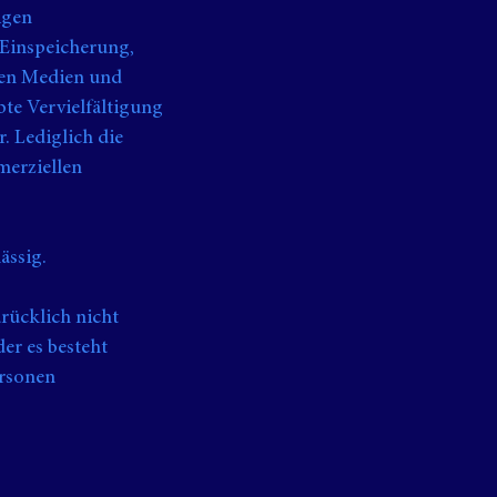
igen
 Einspeicherung,
hen Medien und
bte Vervielfältigung
r. Lediglich die
merziellen
ässig.
rücklich nicht
der es besteht
ersonen