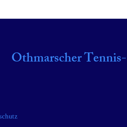
 Tennis-Club e.V.
DER CLUB
TERMINE
Othmarscher Tennis-
schutz