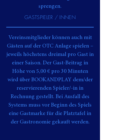
sprengen.
GASTSPIELER / INNEN
Vereinsmitglieder können auch mit
Gästen auf der OTC Anlage spielen –
jeweils höchstens dreimal pro Gast in
einer Saison. Der Gast-Beitrag in
Höhe von 5,00 € pro 30 Minuten
wird über BOOKANDPLAY dem/der
reservierenden Spieler/-in in
Rechnung gestellt. Bei Ausfall des
Systems muss vor Beginn des Spiels
eine Gastmarke für die Platztafel in
der Gastronomie gekauft werden.