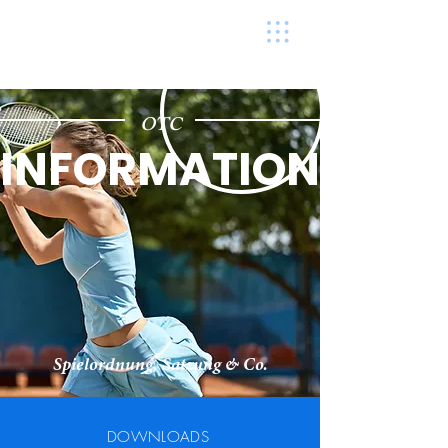
Othmarscher Tennis-Club e.V.
OTC
INFORMATION
Spielordnung, Satzung & Co.
DOWNLOADS