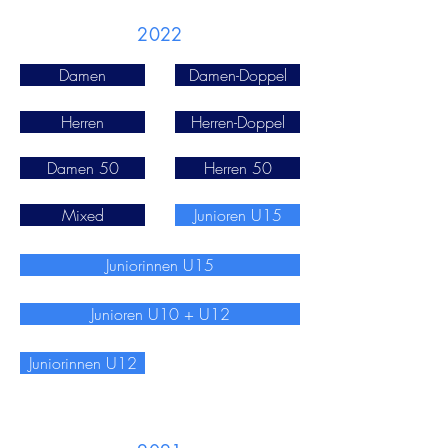
2022
Damen
Damen-Doppel
Herren
Herren-Doppel
Damen 50
Herren 50
Mixed
Junioren U15
Juniorinnen U15
Junioren U10 + U12
Juniorinnen U12