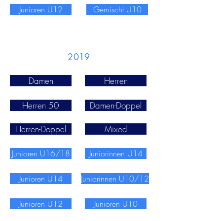
Junioren U12
Gemischt U10
2019
Damen
Herren
Herren 50
Damen-Doppel
Herren-Doppel
Mixed
Junioren U16/18
Juniorinnen U14
Junioren U14
Juniorinnen U10/12
Junioren U12
Junioren U10