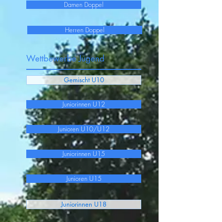
Damen Doppel
Herren Doppel
Wettbewerbe Jugend
Gemischt U10
Juniorinnen U12
Junioren U10/U12
Juniorinnen U15
Junioren U15
Juniorinnen U18